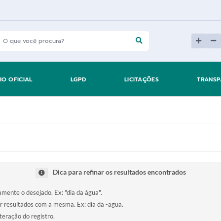
IO OFICIAL
LGPD
LICITAÇÕES
TRANSP
Dica para refinar os resultados encontrados
tamente o desejado. Ex: "dia da água".
ir resultados com a mesma. Ex: dia da -agua.
teração do registro.