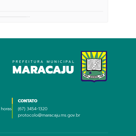
........................…
CONTATO
 horas
(67) 3454-1320
protocolo@maracaju.ms.gov.br