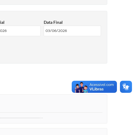
ial
Data Final
.................................…