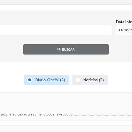
Data Inic
BUSCAR
Diário Oficial (2)
Notícias (2)
extra sumario poder executivo .............................................................................