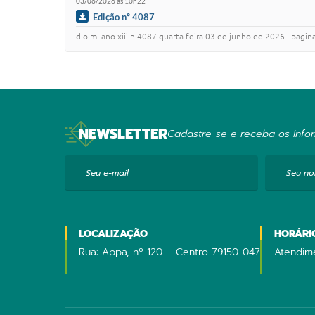
03/06/2026 às 10h22
Edição nº 4087
d.o.m. ano xiii n 4087 quarta-feira 03 de junho de 2026 - pagina sumario poder execu
NEWSLETTER
Cadastre-se e receba os Infor
Seu e-mail
Seu n
LOCALIZAÇÃO
HORÁRI
Rua: Appa, nº 120 – Centro 79150-047
Atendime