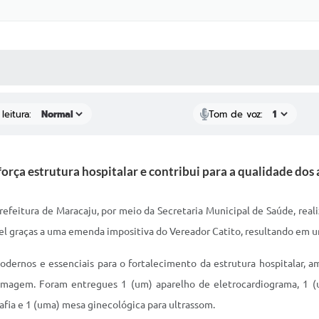
 MÍDIAS
RECEBA NOTÍCIAS
leitura:
Tom de voz:
força estrutura hospitalar e contribui para a qualidade d
refeitura de Maracaju, por meio da Secretaria Municipal de Saúde, rea
ssível graças a uma emenda impositiva do Vereador Catito, resultando em
odernos e essenciais para o fortalecimento da estrutura hospitalar,
agem. Foram entregues 1 (um) aparelho de eletrocardiograma, 1 (um)
afia e 1 (uma) mesa ginecológica para ultrassom.