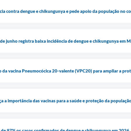
ncia contra dengue e chikungunya e pede apoio da população no 
de junho registra baixa incidência de dengue e chikungunya em M
ão da vacina Pneumocócica 20-valente (VPC20) para ampliar a prot
ça a importância das vacinas para a saúde e proteção da populaçã
 de 97% os casos confirmados de dengue e chikungunya em 2026.