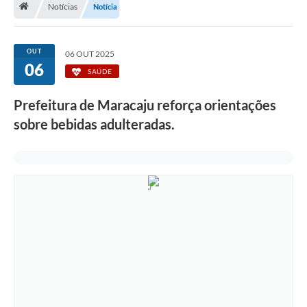
Notícias
Notícia
Diário Oficial
LGPD
OUT
06 OUT 2025
06
SAÚDE
Licitações
Prefeitura de Maracaju reforça orientações
Transparência
sobre bebidas adulteradas.
Publicações
Controladoria Geral Municipal
Vigilância Sanitária
Serviços para o cidadão
Serviços para a empresa
Serviços para o Servidor