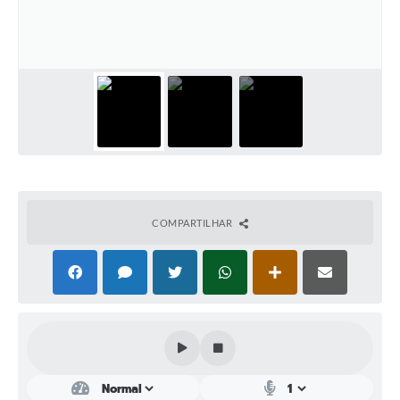
Plano Municipal de Enfrentamento da Pandemia em
Decorrência de COVID-19 Comércio - Adesão ao
Protocolo
Plano Municipal de Enfrentamento da Pandemia em
Decorrência de COVID-19 Educação - Adesão ao
Protocolo
Downloads
Telefones Úteis
COMPARTILHAR