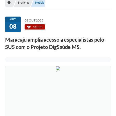
Notícias
Notícia
Diário Oficial
LGPD
OUT
08 OUT 2025
08
SAÚDE
Licitações
Maracaju amplia acesso a especialistas pelo
Transparência
SUS com o Projeto DigSaúde MS.
Publicações
Controladoria Geral Municipal
Vigilância Sanitária
Serviços para o cidadão
Serviços para a empresa
Serviços para o Servidor