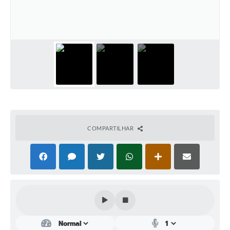
Plano Municipal de Enfrentamento da Pandemia em
Decorrência de COVID-19 Comércio - Adesão ao
Protocolo
Plano Municipal de Enfrentamento da Pandemia em
Decorrência de COVID-19 Educação - Adesão ao
Protocolo
Downloads
Telefones Úteis
COMPARTILHAR