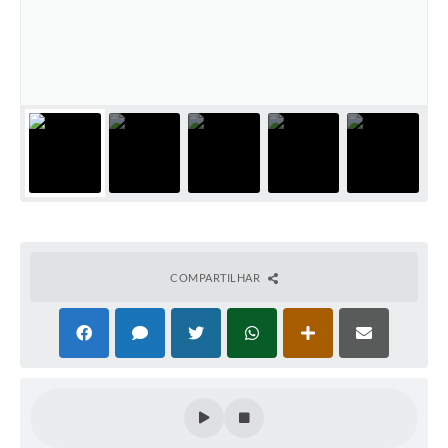
Plano Municipal de Enfrentamento da Pandemia em
Decorrência de COVID-19 Comércio - Adesão ao
Protocolo
Plano Municipal de Enfrentamento da Pandemia em
Decorrência de COVID-19 Educação - Adesão ao
Protocolo
Downloads
Telefones Úteis
COMPARTILHAR