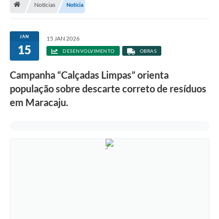
Notícias
Notícia
Diário Oficial
LGPD
JAN
15 JAN 2026
15
DESENVOLVIMENTO
OBRAS
Licitações
Campanha “Calçadas Limpas” orienta
Transparência
população sobre descarte correto de resíduos
Publicações
em Maracaju.
Controladoria Geral Municipal
Vigilância Sanitária
Serviços para o cidadão
Serviços para a empresa
Serviços para o Servidor