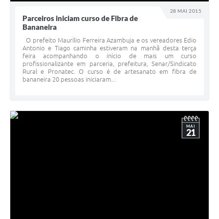
28 MAI 2015
Parceiros iniciam curso de Fibra de
Bananeira
O prefeito Maurílio Ferreira Azambuja e os vereadores Edio
Antonio e Tiago caminha estiveram na manhã desta terça
feira acompanhando o início de mais um curso
profissionalizante em parceria, prefeitura, Senar/Sindicato
Rural e Pronatec. O curso é de artesanato em fibra de
bananeira 20 pessoas iniciaram...
MAI
21