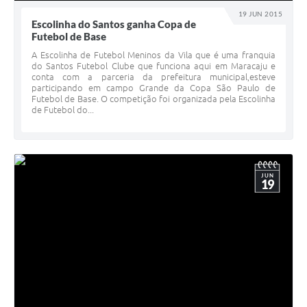
19 JUN 2015
Escolinha do Santos ganha Copa de
Futebol de Base
A Escolinha de Futebol Meninos da Vila que é uma franquia
do Santos Futebol Clube que funciona aqui em Maracaju e
conta com a parceria da prefeitura municipal,esteve
participando em campo Grande da Copa São Paulo de
Futebol de Base. O competição foi organizada pela Escolinha
de Futebol do...
JUN
19