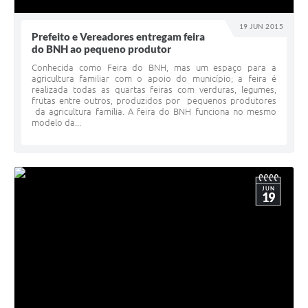
19 JUN 2015
Prefeito e Vereadores entregam feira
do BNH ao pequeno produtor
Conhecida como Feira do BNH, mas um espaço para a
agricultura familiar com o apoio do município; a feira é
realizada todas as quartas feiras com verduras, legumes,
frutas entre outros, produzidos por pequenos produtores
da agricultura família. A feira do BNH funciona no mesmo
modelo da...
JUN
19