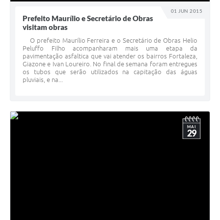
01 JUN 2015
Prefeito Maurílio e Secretário de Obras
visitam obras
O prefeito Maurílio Ferreira e o Secretário de Obras Helio
Peluffo Filho acompanharam mais uma etapa da
pavimentação asfaltica que vai atender os bairros Fortaleza,
Giazone e Ivan Loureiro. No final de semana foram entregues
os tubos que serão utilizados na capitação das águas
pluviais, e na...
MAI
29