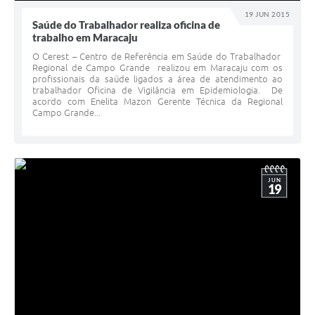
19 JUN 2015
Saúde do Trabalhador realiza oficina de
trabalho em Maracaju
O Cerest – Centro de Referência em Saúde do Trabalhador
Regional de Campo Grande realizou em Maracaju com os
profissionais da saúde ligados a área de atendimento ao
trabalhador Oficina de Vigilância em Epidemiologia. De
acordo com Enelita Mazon Gerente Técnica da Regional
Campo Grande...
JUN
19