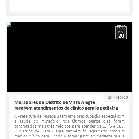
MAI
20
20 MAI 2015
Moradores do Distrito de Vista Alegre
recebem atendimentos de clínico geral e pediatra
A Prefeitura de Maracaju tem uma preocupação especial com
a saúde do município, nos últimos quinze dias foram
contratados mais três médicos para atender os ESF’S e UBS.
O distrito de Vista Alegre também foi agraciado com um
médico clínico geral, vindo a somar junto ao pediatra que já