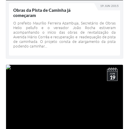
19 JUN 2015
Obras da Pista de Caminha já
começaram
O prefeito Maurílio Ferreira Azambuja, Secretário de Obras
Helio pellufo e o vereador João Rocha estiveram
acompanhando o início das obras de revitalização da
Avenida Mário Corrêa e recuperação e readequação de pista
de caminhada. O projeto consta de alargamento da pista
podendo caminhar...
JUN
19