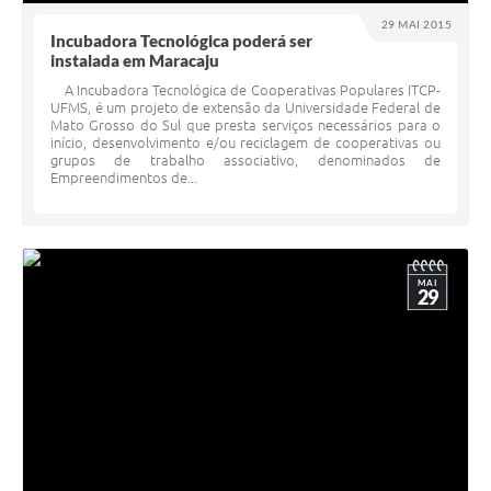
29 MAI 2015
Incubadora Tecnológica poderá ser
instalada em Maracaju
A Incubadora Tecnológica de Cooperativas Populares ITCP-
UFMS, é um projeto de extensão da Universidade Federal de
Mato Grosso do Sul que presta serviços necessários para o
início, desenvolvimento e/ou reciclagem de cooperativas ou
grupos de trabalho associativo, denominados de
Empreendimentos de...
MAI
29