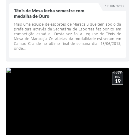
19 JUN 2015
Tênis de Mesa fecha semestre com
medalha de Ouro
Mais uma equipe de esportes de Maracaju que tem apoio da
prefeitura através da Secretária de Esportes fez bonito em
competição estadual. Desta vez foi a equipe de Tênis de
Mesa de Maracaju. Os atletas da modalidade estiveram em
Campo Grande no último final de semana dia 13/06/2015,
onde...
JUN
19