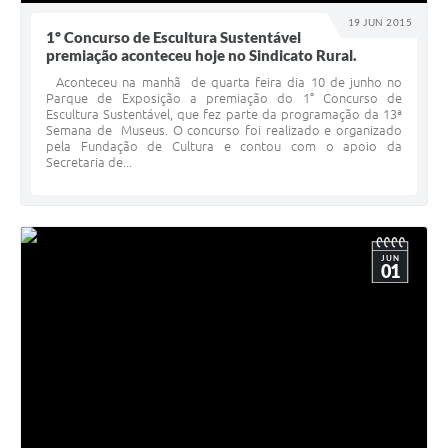
19 JUN 2015
1º Concurso de Escultura Sustentável
premiação aconteceu hoje no Sindicato Rural.
Aconteceu na manhã de quarta feira dia 10 de junho no
Parque de Exposição a premiação do 1° Concurso de
Escultura Sustentável, que fez parte da programação da 13ª
Semana de Museus. O concurso foi realizado e organizado
pela Fundação de Cultura e contou com o apoio da
Secretaria de...
JUN
01