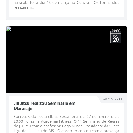
na sexta feira dia 13 de março no Conviver. Os formandos
realizaram...
MAI
20
20 MAI 2015
Jiu Jitsu realizou Seminário em
Maracaju
Foi realizado nesta ultima sexta feira, dia 27 de fevereiro; as
20:00 horas na Academia Fitness. O 1º Seminário de Regras
de jiu jitsu com o professor Tiago Nunes, Presidente da Super
Liga de Jiu Jitsu do MS . O encontro contou com a presença