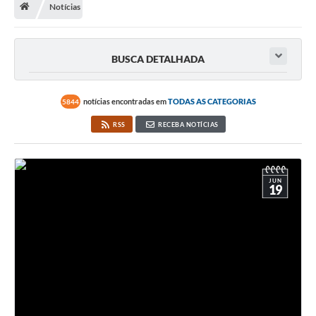
Notícias
Diário Oficial
LGPD
BUSCA DETALHADA
Licitações
notícias encontradas em
TODAS AS CATEGORIAS
5844
Transparência
RSS
RECEBA NOTÍCIAS
Publicações
Controladoria Geral Municipal
JUN
19
Vigilância Sanitária
Serviços para o cidadão
Serviços para a empresa
Serviços para o Servidor