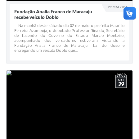
29 MAI 2015
Fundação Analia Franco de Maracaju
recebe veículo Doblo
Na manhã deste sábado dia 02 de maio o prefeito Maurílio
Ferreira Azambuja, o deputado Professor Rinaldo, Secretário
de fazendo do Governo do Estado Marcio Monteiro,
acompanhado dos vereadores estiveram visitando a
Fundação Analia Franco de Maracaju Lar do Idoso e
entregando um veículo Doblo que...
MAI
29