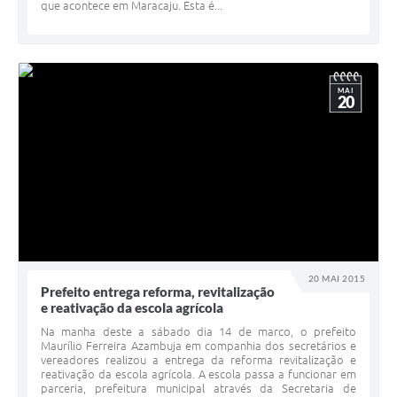
que acontece em Maracaju. Esta é...
MAI
20
20 MAI 2015
Prefeito entrega reforma, revitalização
e reativação da escola agrícola
Na manha deste a sábado dia 14 de marco, o prefeito
Maurílio Ferreira Azambuja em companhia dos secretários e
vereadores realizou a entrega da reforma revitalização e
reativação da escola agrícola. A escola passa a funcionar em
parceria, prefeitura municipal através da Secretaria de