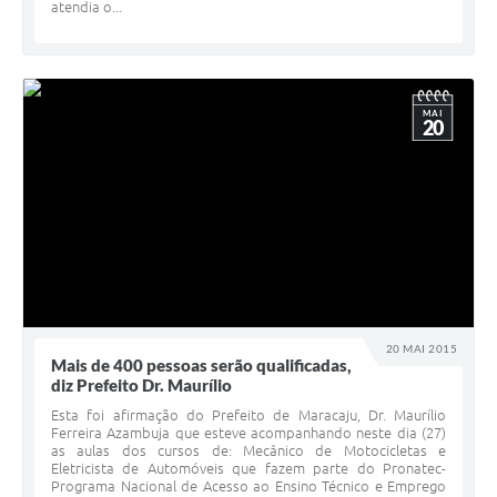
atendia o...
MAI
20
20 MAI 2015
Mais de 400 pessoas serão qualificadas,
diz Prefeito Dr. Maurílio
Esta foi afirmação do Prefeito de Maracaju, Dr. Maurílio
Ferreira Azambuja que esteve acompanhando neste dia (27)
as aulas dos cursos de: Mecânico de Motocicletas e
Eletricista de Automóveis que fazem parte do Pronatec-
Programa Nacional de Acesso ao Ensino Técnico e Emprego