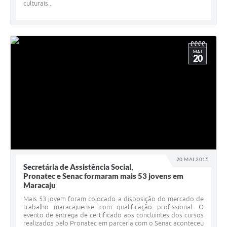
culturais...
MAI
20
20 MAI 2015
Secretária de Assistência Social,
Pronatec e Senac formaram mais 53 jovens em
Maracaju
Mais 53 jovem foram colocado a disposição do mercado de
trabalho maracajuense com qualificação profissional. O
evento de entrega de certificado aos concluintes dos cursos
realizados pelo Pronatec em parceria com o Senac aconteceu