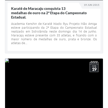
19 JUN 2015
Karatê de Maracaju conquista 13
medalhas de ouro na 2ª Etapa do Campeonato
Estadual.
Academia Kenshin de Karatê Wado Ryu Projeto Mão Amiga
esteve participando da 2ª Etapa do Campeonato Estadual
realizado em Sidrolânida neste domingo dia 14 de junho.
Maracaju esteve presente com 35 atletas, e ficando com o
maior número de medalhas de ouro, prata e bronze. Os
atletas de...
JUN
19