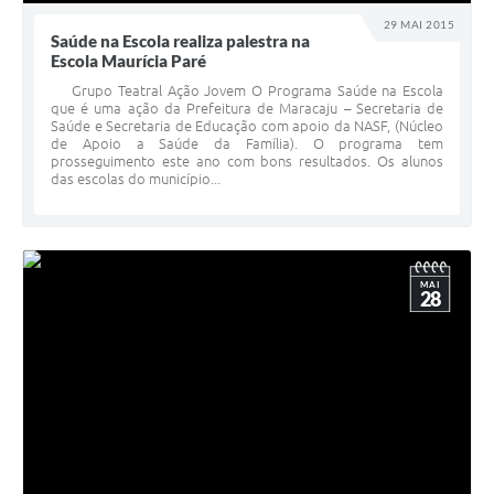
29 MAI 2015
Saúde na Escola realiza palestra na
Escola Maurícia Paré
Grupo Teatral Ação Jovem O Programa Saúde na Escola
que é uma ação da Prefeitura de Maracaju – Secretaria de
Saúde e Secretaria de Educação com apoio da NASF, (Núcleo
de Apoio a Saúde da Família). O programa tem
prosseguimento este ano com bons resultados. Os alunos
das escolas do município...
MAI
28