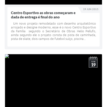
19 JUN 2015
Centro Esportivo as obras começaram e
dada de entrega é final do ano
Um novo projeto remodelado com desenho arquitetônico
arrojado e designe moderno, esse é o novo Centro Esportivo
da Família segundo o Secretário de Obras Helio Pellufo,
ainda segundo ele o projeto consta de pista de caminhada,
pista de skate, dois campos de futebol suíço, piscina...
JUN
19