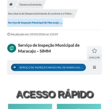
Desenvolvimento
Diário Oficial
Secretaria de Desenvolvimento Econômico e Meio...
LGPD
Serviço de Inspeção Municipal de Maracaju –...
Licitações
Atualizado em: 05/05/2026 às 11h39
Transparência
Serviço de Inspeção Municipal de
Maracaju – SIMM
Publicações
AVALIAR
Controladoria Geral Municipal
SERVIÇO DE INSPEÇÃO MUNICIPAL DE MARACAJU –...
Vigilância Sanitária
Serviços para o cidadão
ACESSO RÁPIDO
Serviços para a empresa