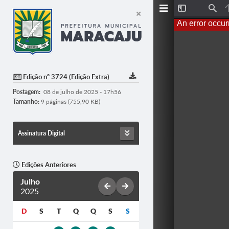
T
F
o
i
An error occur
g
n
g
d
l
e
S
i
d
Edição nº 3724 (Edição Extra)
e
b
Postagem:
08 de julho de 2025 - 17h56
a
r
Tamanho:
9 páginas (755,90 KB)
Assinatura Digital
Edições Anteriores
Julho
2025
D
S
T
Q
Q
S
S