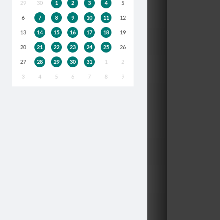
29
30
1
2
3
4
5
6
7
8
9
10
11
12
13
14
15
16
17
18
19
20
21
22
23
24
25
26
27
28
29
30
31
1
2
3
4
5
6
7
8
9