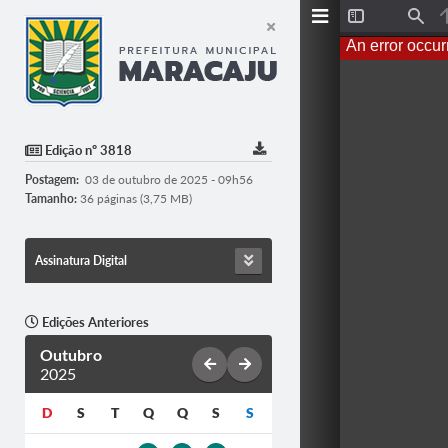
T
F
o
i
An error occur
g
n
g
d
l
e
S
i
d
Edição nº 3818
e
b
Postagem:
03 de outubro de 2025 - 09h56
a
r
Tamanho:
36 páginas (3,75 MB)
Assinatura Digital
Edições Anteriores
Outubro
2025
D
S
T
Q
Q
S
S