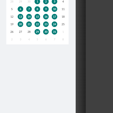
28
29
30
1
2
3
4
5
6
7
8
9
10
11
12
13
14
15
16
17
18
19
20
21
22
23
24
25
26
27
28
29
30
31
1
2
3
4
5
6
7
8