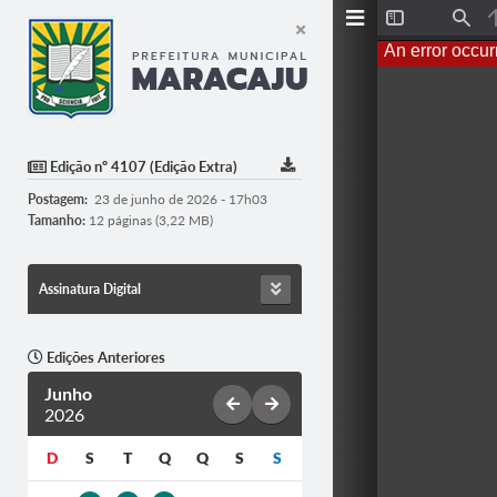
T
F
o
i
An error occur
g
n
g
d
l
e
S
i
d
Edição nº 4107 (Edição Extra)
e
b
Postagem:
23 de junho de 2026 - 17h03
a
r
Tamanho:
12 páginas (3,22 MB)
Assinatura Digital
Edições Anteriores
Junho
2026
D
S
T
Q
Q
S
S