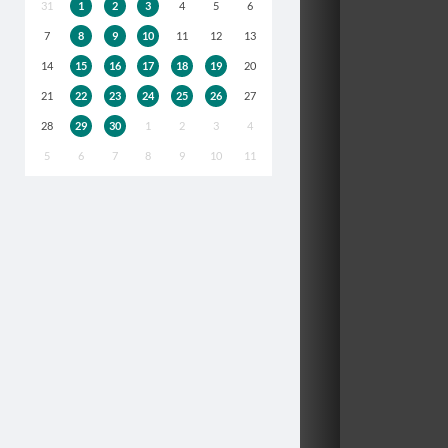
31
1
2
3
4
5
6
7
8
9
10
11
12
13
14
15
16
17
18
19
20
21
22
23
24
25
26
27
28
29
30
1
2
3
4
5
6
7
8
9
10
11