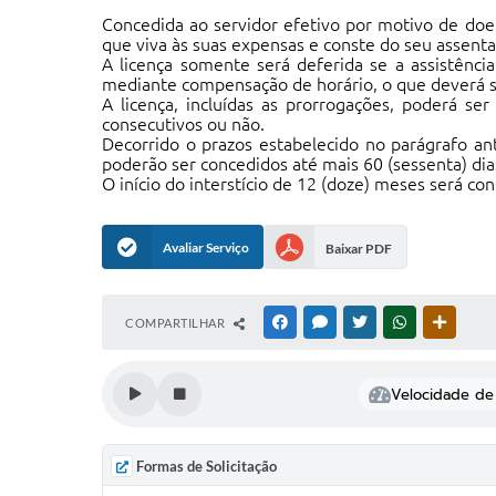
Concedida ao servidor efetivo por motivo de doe
que viva às suas expensas e conste do seu assent
A licença somente será deferida se a assistênci
mediante compensação de horário, o que deverá 
A licença, incluídas as prorrogações, poderá se
consecutivos ou não.
Decorrido o prazos estabelecido no parágrafo a
poderão ser concedidos até mais 60 (sessenta) di
O início do interstício de 12 (doze) meses será co
Avaliar Serviço
Baixar PDF
COMPARTILHAR
FACEBOOK
MESSENGER
TWITTER
WHATSAPP
OUTRAS
Velocidade de 
Formas de Solicitação