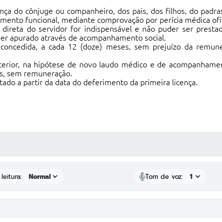
nça do cônjuge ou companheiro, dos pais, dos filhos, do pad
amento funcional, mediante comprovação por perícia médica ofic
a direta do servidor for indispensável e não puder ser pres
ser apurado através de acompanhamento social.
r concedida, a cada 12 (doze) meses, sem prejuízo da remuner
nterior, na hipótese de novo laudo médico e de acompanhament
as, sem remuneração.
ntado a partir da data do deferimento da primeira licença.
 MÍDIAS
leitura:
Tom de voz: