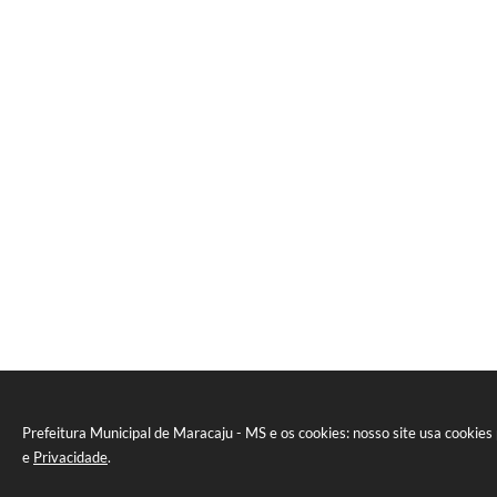
Prefeitura Municipal de Maracaju - MS e os cookies: nosso site usa cookie
e
Privacidade
.