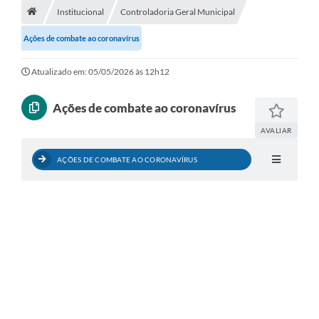
Institucional
Controladoria Geral Municipal
Diário Oficial
Ações de combate ao coronavírus
LGPD
Atualizado em: 05/05/2026 às 12h12
Licitações
Ações de combate ao coronavírus
Transparência
AVALIAR
Publicações
AÇÕES DE COMBATE AO CORONAVÍRUS
Controladoria Geral Municipal
Vigilância Sanitária
Serviços para o cidadão
Serviços para a empresa
Serviços para o Servidor