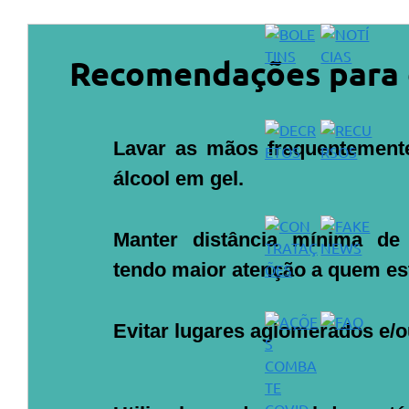
Plano Municipal de Enfrentamento da Pandemia em
Decorrência de COVID-19 Comércio - Adesão ao
Protocolo
Recomendações para 
Plano Municipal de Enfrentamento da Pandemia em
Decorrência de COVID-19 Educação - Adesão ao
Protocolo
Lavar as mãos frequentement
Downloads
álcool em gel.
Telefones Úteis
Manter distância mínima de
tendo maior atenção a quem es
Evitar lugares aglomerados e/o