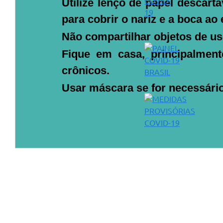
Utilize lenço de papel descart
para cobrir o nariz e a boca ao 
Não compartilhar objetos de us
Fique em casa, principalment
crônicos.
Usar máscara se for necessário