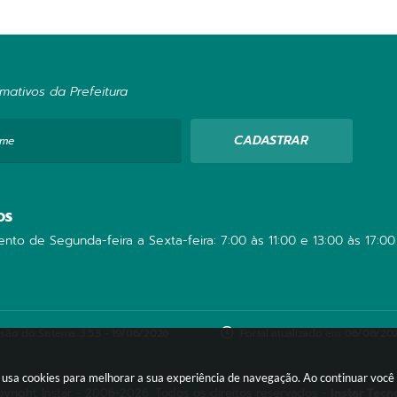
mativos da Prefeitura
CADASTRAR
ome
OS
nto de Segunda-feira a Sexta-feira: 7:00 às 11:00 e 13:00 às 17:00
são do Sistema:
3.5.3 - 19/06/2026
Portal atualizado em:
06/08/202
te usa cookies para melhorar a sua experiência de navegação. Ao continuar voc
yright Instar - 2006-2026. Todos os direitos reservados -
Instar Tecn