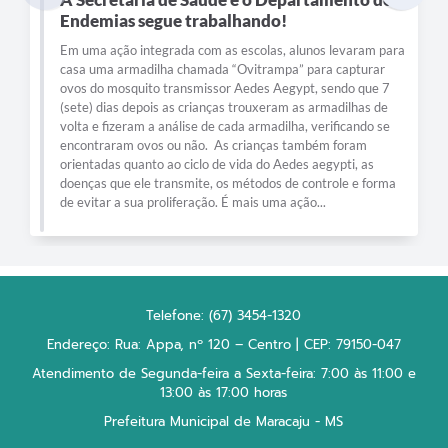
Endemias segue trabalhando!
Em uma ação integrada com as escolas, alunos levaram para
casa uma armadilha chamada “Ovitrampa” para capturar
ovos do mosquito transmissor Aedes Aegypt, sendo que 7
(sete) dias depois as crianças trouxeram as armadilhas de
volta e fizeram a análise de cada armadilha, verificando se
encontraram ovos ou não. As crianças também foram
orientadas quanto ao ciclo de vida do Aedes aegypti, as
doenças que ele transmite, os métodos de controle e forma
de evitar a sua proliferação. É mais uma ação...
Telefone: (67) 3454-1320
Endereço: Rua: Appa, nº 120 – Centro | CEP: 79150-047
Atendimento de Segunda-feira a Sexta-feira: 7:00 às 11:00 e
13:00 às 17:00 horas
Prefeitura Municipal de Maracaju - MS