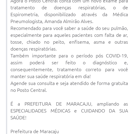
Agora o Posto Central conta com um novo exame para
tratamento de doenças respiratórias, o de
Plano Municipal de Enfrentamento da Pandemia em
Decorrência de COVID-19 Comércio - Adesão ao
Espirometria, disponibilizado através da Médica
Protocolo
Pneumologista, Amanda Almirão Alves.
Recomendado para você saber a saúde do seu pulmão,
Plano Municipal de Enfrentamento da Pandemia em
especialmente para aqueles pacientes com falta de ar,
Decorrência de COVID-19 Educação - Adesão ao
tosse, chiado no peito, enfisema, asma e outras
Protocolo
doenças respiratórias.
Também importante para o período pós COVID-19,
Downloads
assim poderá ser feito o diagnóstico e,
consequentemente, tratamento correto para você
Telefones Úteis
manter sua saúde respiratória em dia!
Agende sua consulta e seja atendido de forma gratuita
no Posto Central.
É a PREFEITURA DE MARACAJU, ampliando as
ESPECIALIDADES MÉDICAS e CUIDANDO DA SUA
SAÚDE!
Prefeitura de Maracaju