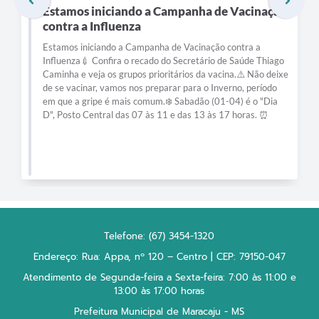
Estamos iniciando a Campanha de Vacinação
contra a Influenza
Estamos iniciando a Campanha de Vacinação contra a
Influenza💉 Confira o recado do Secretário de Saúde Thiago
Caminha e veja os grupos prioritários da vacina.⚠️ Não deixe
de se vacinar, vamos nos preparar para o Inverno, período
em que a gripe é mais comum.❄️ Sabadão (01-04) é o "Dia
D", Posto Central das 07 às 11 e das 13 às 17 horas. ⏰
Telefone: (67) 3454-1320
Endereço: Rua: Appa, nº 120 – Centro | CEP: 79150-047
Atendimento de Segunda-feira a Sexta-feira: 7:00 às 11:00 e
13:00 às 17:00 horas
Prefeitura Municipal de Maracaju - MS