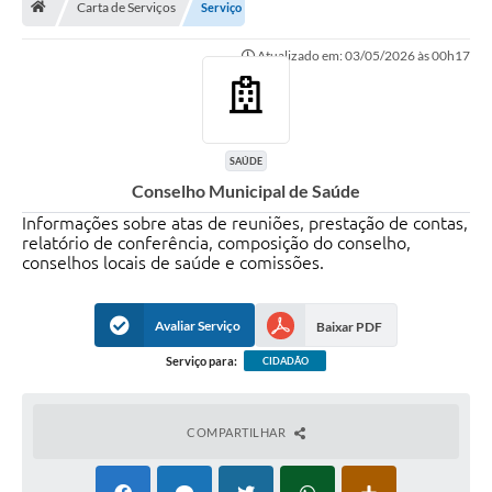
Carta de Serviços
Serviço
Diário Oficial
Atualizado em: 03/05/2026 às 00h17
LGPD
Licitações
SAÚDE
Transparência
Conselho Municipal de Saúde
Informações sobre atas de reuniões, prestação de contas,
Publicações
relatório de conferência, composição do conselho,
conselhos locais de saúde e comissões.
Controladoria Geral Municipal
Vigilância Sanitária
Avaliar Serviço
Baixar PDF
Serviço para:
CIDADÃO
Serviços para o cidadão
Serviços para a empresa
COMPARTILHAR
Serviços para o Servidor