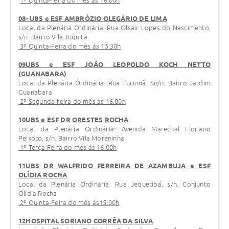
1º Quinta-feira do mês ás 16:00h
08- UBS e ESF AMBRÓZIO OLEGÁRIO DE LIMA
Local da Plenária Ordinária: Rua Olsair Lopes do Nascimento,
s/n. Bairro Vila Juquita
3º Quinta-Feira do mês ás 15:30h
09UBS e ESF JOÃO LEOPOLDO KOCH NETTO
(GUANABARA)
Local da Plenária Ordinária: Rua Tucumã, Sn/n. Bairro Jardim
Guanabara
2º Segunda-feira do mês ás 16:00h
10UBS e ESF DR ORESTES ROCHA
Local da Plenária Ordinária: Avenida Marechal Floriano
Peixoto, s/n. Bairro Vila Moreninha
1º Terça-Feira do mês ás 16:00h
11UBS DR WALFRIDO FERREIRA DE AZAMBUJA e ESF
OLÍDIA ROCHA
Local da Plenária Ordinária: Rua Jequetibá, s/n. Conjunto
Olídia Rocha
2º Quinta-Feira do mês ás15:00h
12HOSPITAL SORIANO CORRÊA DA SILVA