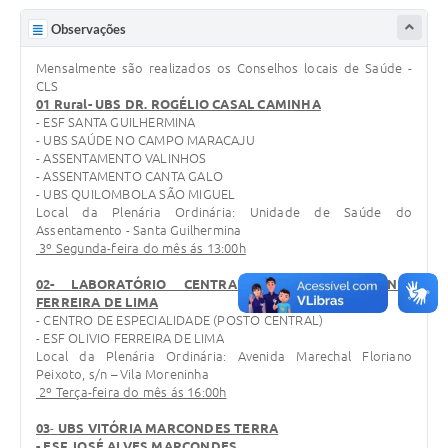
Observações
Mensalmente são realizados os Conselhos locais de Saúde -
CLS
01 Rural- UBS DR. ROGÉLIO CASAL CAMINHA
- ESF SANTA GUILHERMINA
- UBS SAÚDE NO CAMPO MARACAJU
- ASSENTAMENTO VALINHOS
- ASSENTAMENTO CANTA GALO
- UBS QUILOMBOLA SÃO MIGUEL
Local da Plenária Ordinária: Unidade de Saúde do
Assentamento - Santa Guilhermina
3º Segunda-feira do mês ás 13:00h
02- LABORATÓRIO CENTRAL MUNICIPAL ANTONIO
FERREIRA DE LIMA
- CENTRO DE ESPECIALIDADE (POSTO CENTRAL)
- ESF OLIVIO FERREIRA DE LIMA
Local da Plenária Ordinária: Avenida Marechal Floriano
Peixoto, s/n – Vila Moreninha
2º Terça-feira do mês ás 16:00h
03
-
UBS VITÓRIA MARCONDES TERRA
- ESF JOSÉ ALVES MARCONDES