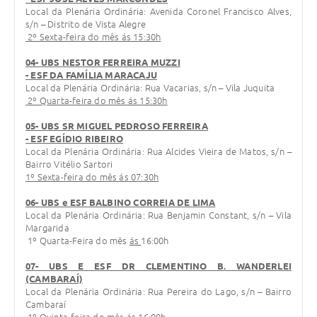
Local da Plenária Ordinária: Avenida Coronel Francisco Alves,
s/n – Distrito de Vista Alegre
2º Sexta-feira do mês ás 15:30h
04- UBS NESTOR FERREIRA MUZZI
- ESF DA FAMÍLIA MARACAJU
Local da Plenária Ordinária: Rua Vacarias, s/n – Vila Juquita
2º Quarta-feira do mês ás 15:30h
05- UBS SR MIGUEL PEDROSO FERREIRA
- ESF EGÍDIO RIBEIRO
Local da Plenária Ordinária: Rua Alcides Vieira de Matos, s/n –
Bairro Vitélio Sartori
1º Sexta-feira do mês ás 07:30h
06- UBS e ESF BALBINO CORREIA DE LIMA
Local da Plenária Ordinária: Rua Benjamin Constant, s/n – Vila
Margarida
1º Quarta-Feira do mês
ás
16:00h
07- UBS E ESF DR CLEMENTINO B. WANDERLEI
(CAMBARAÍ)
Local da Plenária Ordinária: Rua Pereira do Lago, s/n – Bairro
Cambaraí