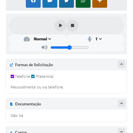
Plano Municipal de Enfrentamento da Pandemia em
Decorrência de COVID-19 Comércio - Adesão ao
Protocolo
Plano Municipal de Enfrentamento da Pandemia em
Decorrência de COVID-19 Educação - Adesão ao
Protocolo
Downloads
Formas de Solicitação
Telefones Úteis
Telefone
Presencial
Pessoalmente ou via telefone.
Documentação
Não há
Custos