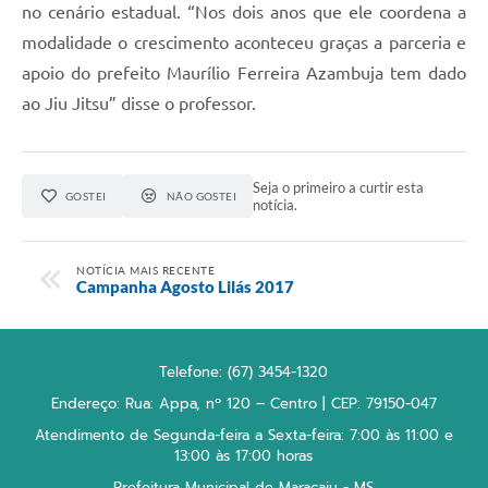
no cenário estadual. “Nos dois anos que ele coordena a
modalidade o crescimento aconteceu graças a parceria e
apoio do prefeito Maurílio Ferreira Azambuja tem dado
ao Jiu Jitsu” disse o professor.
Seja o primeiro a curtir esta
GOSTEI
NÃO GOSTEI
notícia.
NOTÍCIA MAIS RECENTE
Campanha Agosto Lilás 2017
Telefone: (67) 3454-1320
Endereço: Rua: Appa, nº 120 – Centro | CEP: 79150-047
Atendimento de Segunda-feira a Sexta-feira: 7:00 às 11:00 e
13:00 às 17:00 horas
Prefeitura Municipal de Maracaju - MS