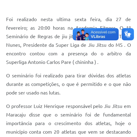
Plano Municipal de Enfrentamento da Pandemia em
Decorrência de COVID-19 Comércio - Adesão ao
Foi realizado nesta ultima sexta feira, dia 27 de
Protocolo
fevereiro; as 20:00 horas na Academia Fitness. O 1º
Plano Municipal de Enfrentamento da Pandemia em
Seminário de Regras de jiu jitsu com o professor Tiago
Decorrência de COVID-19 Educação - Adesão ao
Protocolo
Nunes, Presidente da Super Liga de Jiu Jitsu do MS . O
encontro contou com a presença do o arbitro da
Downloads
Superliga Antonio Carlos Pare ( chininha ) .
Telefones Úteis
O seminário foi realizado para tirar dúvidas dos atletas
durante as competições, o que é permitido e o que não
pode ser usado nas lutas.
O professor Luiz Henrique responsável pelo Jiu Jitsu em
Maracaju disse que o seminário foi de fundamental
importância para o crescimento dos atletas, hoje o
município conta com 20 atletas que vem se destacando