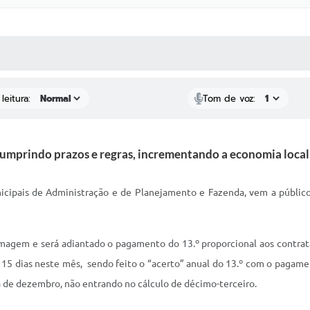
 MÍDIAS
RECEBA NOTÍCIAS
leitura:
Tom de voz:
umprindo prazos e regras, incrementando a economia local n
nicipais de Administração e de Planejamento e Fazenda, vem a público
rmagem e será adiantado o pagamento do 13.º proporcional aos contrata
 15 dias neste mês, sendo feito o “acerto” anual do 13.º com o paga
a de dezembro, não entrando no cálculo de décimo-terceiro.