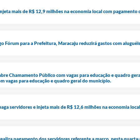
injeta mais de R$ 12,9 milhões na economia local com pagamento 
o Fórum para a Prefeitura, Maracaju reduzirá gastos com aluguéi
 abre Chamamento Público com vagas para educação e quadro geral
 vagas para educação e quadro geral do município.
paga servidores e injeta mais de R$ 12,6 milhões na economia loca
realiza pagamento dos servidores referente a março, nesta quarta-