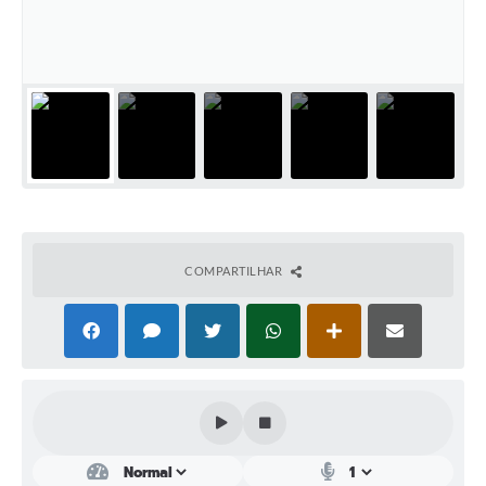
Plano Municipal de Enfrentamento da Pandemia em
Decorrência de COVID-19 Comércio - Adesão ao
Protocolo
Plano Municipal de Enfrentamento da Pandemia em
Decorrência de COVID-19 Educação - Adesão ao
Protocolo
Downloads
Telefones Úteis
COMPARTILHAR