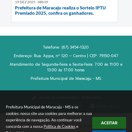
19 DEZ 2025 - 08h39
Prefeitura de Maracaju realiza o Sorteio IPTU
Premiado 2025, confira os ganhadores.
Telefone: (67) 3454-1320
Endereço: Rua: Appa, nº 120 – Centro | CEP: 79150-047
Atendimento de Segunda-feira a Sexta-feira: 7:00 às 11:00 e
13:00 às 17:00 horas
Prefeitura Municipal de Maracaju - MS
Versão do Sistema:
3.5.3 - 19/06/2026
Portal atualizado em:
07/08/2026 10:57
Dados Abertos
Prefeitura Municipal de Maracaju - MS e os
cookies: nosso site usa cookies para melhorar a sua
experiência de navegação. Ao continuar você
ACEITAR
Copyright Instar - 2006-2026. Todos os direitos reservados -
concorda com a nossa
Política de Cookies
e