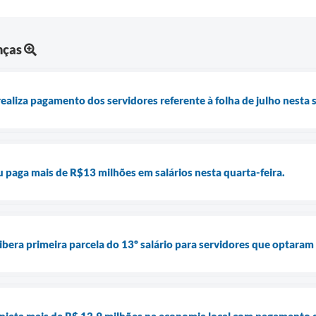
nças
ealiza pagamento dos servidores referente à folha de julho nesta 
u paga mais de R$13 milhões em salários nesta quarta-feira.
ibera primeira parcela do 13º salário para servidores que optaram
injeta mais de R$ 12,9 milhões na economia local com pagamento 