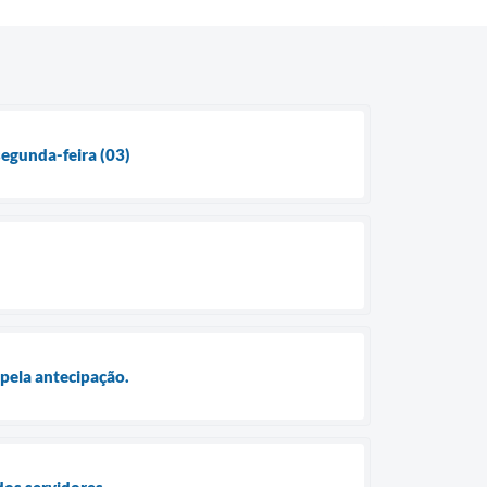
segunda-feira (03)
 pela antecipação.
dos servidores.