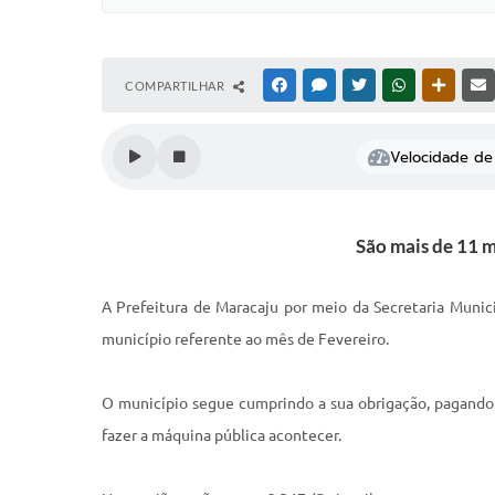
COMPARTILHAR
FACEBOOK
MESSENGER
TWITTER
WHATSAPP
OUTRAS
Velocidade de 
São mais de 11 m
A Prefeitura de Maracaju por meio da Secretaria Munici
município referente ao mês de Fevereiro.
O município segue cumprindo a sua obrigação, pagando r
fazer a máquina pública acontecer.