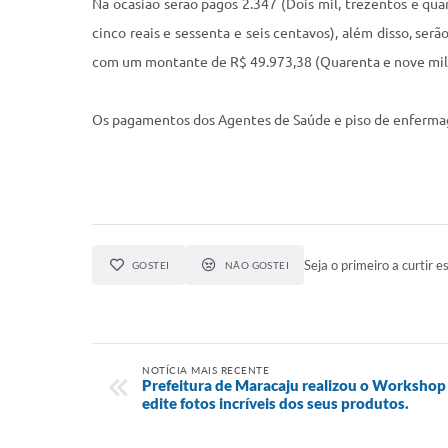
Na ocasião serão pagos 2.347 (Dois mil, trezentos e qua
cinco reais e sessenta e seis centavos), além disso, s
com um montante de R$ 49.973,38 (Quarenta e nove mil, n
Os pagamentos dos Agentes de Saúde e piso de enfermagem
Seja o primeiro a curtir es
GOSTEI
NÃO GOSTEI
NOTÍCIA MAIS RECENTE
Prefeitura de Maracaju realizou o Workshop F
edite fotos incríveis dos seus produtos.