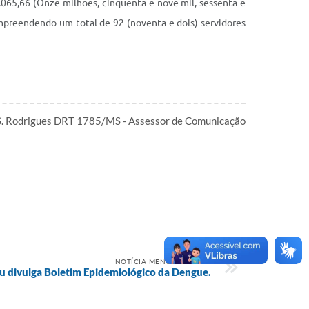
9.065,66 (Onze milhões, cinquenta e nove mil, sessenta e
ompreendendo um total de 92 (noventa e dois) servidores
S. Rodrigues DRT 1785/MS - Assessor de Comunicação
NOTÍCIA MENOS RECENTE
ju divulga Boletim Epidemiológico da Dengue.