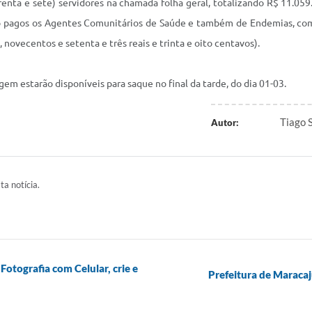
renta e sete) servidores na chamada folha geral, totalizando R$ 11.05
erão pagos os Agentes Comunitários de Saúde e também de Endemias, c
ovecentos e setenta e três reais e trinta e oito centavos).
 estarão disponíveis para saque no final da tarde, do dia 01-03.
Tiago 
Autor:
ta notícia.
otografia com Celular, crie e
Prefeitura de Maraca