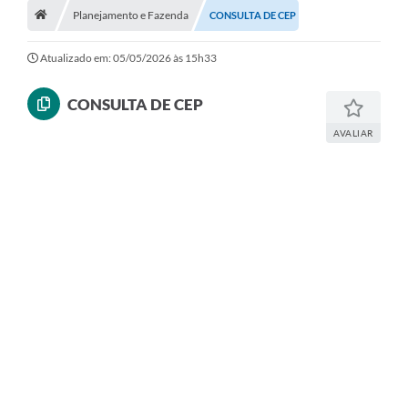
Planejamento e Fazenda
CONSULTA DE CEP
Diário Oficial
Atualizado em: 05/05/2026 às 15h33
LGPD
CONSULTA DE CEP
Licitações
AVALIAR
Transparência
Publicações
Controladoria Geral Municipal
Vigilância Sanitária
Serviços para o cidadão
Serviços para a empresa
Serviços para o Servidor