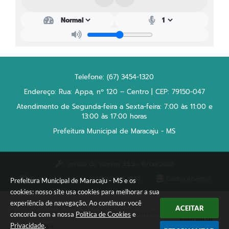
Plano Municipal de Enfrentamento da Pandemia em
Decorrência de COVID-19 Comércio - Adesão ao
Protocolo
Plano Municipal de Enfrentamento da Pandemia em
Decorrência de COVID-19 Educação - Adesão ao
Protocolo
Telefone: (67) 3454-1320
Endereço: Rua: Appa, nº 120 – Centro | CEP: 79150-047
Downloads
Atendimento de Segunda-feira a Sexta-feira: 7:00 às 11:00 e
13:00 às 17:00 horas
Telefones Úteis
Prefeitura Municipal de Maracaju - MS
Versão do Sistema:
3.5.3 - 19/06/2026
Portal atualizado em:
07/08/2026 16:57
Dados Abertos
Prefeitura Municipal de Maracaju - MS e os
cookies: nosso site usa cookies para melhorar a sua
experiência de navegação. Ao continuar você
ACEITAR
Copyright Instar - 2006-2026. Todos os direitos reservados -
concorda com a nossa
Política de Cookies
e
Privacidade
.
Instar Tecnologia