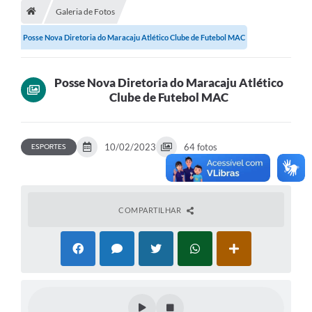
Galeria de Fotos
Diário Oficial
Posse Nova Diretoria do Maracaju Atlético Clube de Futebol MAC
LGPD
Licitações
Posse Nova Diretoria do Maracaju Atlético
Clube de Futebol MAC
Transparência
Publicações
ESPORTES
10/02/2023
64 fotos
Controladoria Geral Municipal
Vigilância Sanitária
COMPARTILHAR
Serviços para o cidadão
Serviços para a empresa
Serviços para o Servidor