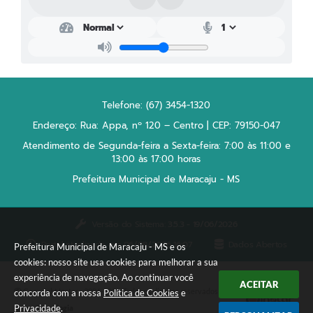
Plano Municipal de Enfrentamento da Pandemia em
Decorrência de COVID-19 Comércio - Adesão ao
Protocolo
Plano Municipal de Enfrentamento da Pandemia em
Decorrência de COVID-19 Educação - Adesão ao
Protocolo
Telefone: (67) 3454-1320
Endereço: Rua: Appa, nº 120 – Centro | CEP: 79150-047
Downloads
Atendimento de Segunda-feira a Sexta-feira: 7:00 às 11:00 e
13:00 às 17:00 horas
Telefones Úteis
Prefeitura Municipal de Maracaju - MS
Versão do Sistema:
3.5.3 - 19/06/2026
Portal atualizado em:
06/08/2026 16:07
Dados Abertos
Prefeitura Municipal de Maracaju - MS e os
cookies: nosso site usa cookies para melhorar a sua
experiência de navegação. Ao continuar você
ACEITAR
Copyright Instar - 2006-2026. Todos os direitos reservados -
concorda com a nossa
Política de Cookies
e
Privacidade
.
Instar Tecnologia