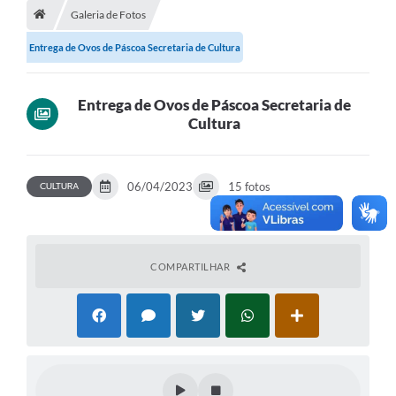
Galeria de Fotos
Diário Oficial
Entrega de Ovos de Páscoa Secretaria de Cultura
LGPD
Licitações
Entrega de Ovos de Páscoa Secretaria de
Cultura
Transparência
Publicações
CULTURA
06/04/2023
15 fotos
Controladoria Geral Municipal
Vigilância Sanitária
COMPARTILHAR
Serviços para o cidadão
Serviços para a empresa
Serviços para o Servidor