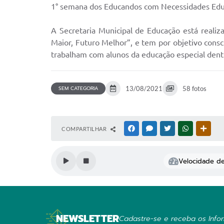
1° semana dos Educandos com Necessidades Educac
A Secretaria Municipal de Educação está reali
Maior, Futuro Melhor”, e tem por objetivo consci
trabalham com alunos da educação especial dentr
SEM CATEGORIA
13/08/2021
58 fotos
COMPARTILHAR
FACEBOOK
MESSENGER
TWITTER
WHATSAPP
OUTR
Velocidade de 
NEWSLETTER
Cadastre-se e receba os Infor