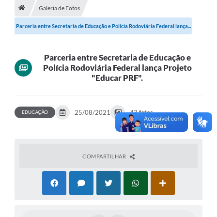
Galeria de Fotos
Diário Oficial
Parceria entre Secretaria de Educação e Polícia Rodoviária Federal lança...
LGPD
Licitações
Parceria entre Secretaria de Educação e
Polícia Rodoviária Federal lança Projeto
"Educar PRF".
Transparência
Publicações
EDUCAÇÃO
25/08/2021
43 fotos
Controladoria Geral Municipal
Vigilância Sanitária
COMPARTILHAR
Serviços para o cidadão
Serviços para a empresa
Serviços para o Servidor