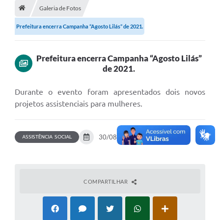
Galeria de Fotos
Diário Oficial
Prefeitura encerra Campanha “Agosto Lilás” de 2021.
LGPD
Licitações
Prefeitura encerra Campanha “Agosto Lilás”
de 2021.
Transparência
Durante o evento foram apresentados dois novos
Publicações
projetos assistenciais para mulheres.
Controladoria Geral Municipal
ASSISTÊNCIA SOCIAL
30/08/2021
113 fotos
Vigilância Sanitária
Serviços para o cidadão
COMPARTILHAR
Serviços para a empresa
Serviços para o Servidor