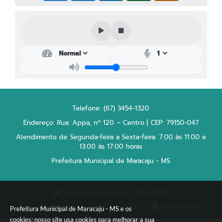
Plano Municipal de Enfrentamento da Pandemia em
Decorrência de COVID-19 Comércio - Adesão ao
Protocolo
Plano Municipal de Enfrentamento da Pandemia em
Decorrência de COVID-19 Educação - Adesão ao
Protocolo
Downloads
Telefone: (67) 3454-1320
Telefones Úteis
Endereço: Rua: Appa, nº 120 – Centro | CEP: 79150-047
Atendimento de Segunda-feira a Sexta-feira: 7:00 às 11:00 e
13:00 às 17:00 horas
Prefeitura Municipal de Maracaju - MS
Versão do Sistema:
3.5.3 - 19/06/2026
Portal atualizado em:
07/08/2026 10:57
Dados Abertos
Prefeitura Municipal de Maracaju - MS e os
cookies: nosso site usa cookies para melhorar a sua