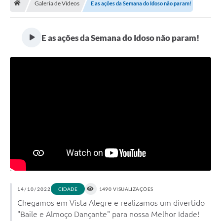
Galeria de Vídeos
E as ações da Semana do Idoso não param!
Diário Oficial
LGPD
E as ações da Semana do Idoso não param!
Licitações
Transparência
Publicações
Controladoria Geral Municipal
Vigilância Sanitária
Serviços para o cidadão
Serviços para a empresa
14/10/2022
1490 VISUALIZAÇÕES
CIDADE
Chegamos em Vista Alegre e realizamos um divertido
Serviços para o Servidor
"Baile e Almoço Dançante" para nossa Melhor Idade!