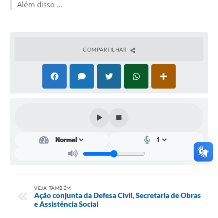
Além disso ...
Plano Municipal de Enfrentamento da Pandemia em
Decorrência de COVID-19 Comércio - Adesão ao
Protocolo
COMPARTILHAR
Plano Municipal de Enfrentamento da Pandemia em
Decorrência de COVID-19 Educação - Adesão ao
Protocolo
Downloads
Telefones Úteis
VEJA TAMBÉM
Ação conjunta da Defesa Civil, Secretaria de Obras
e Assistência Social