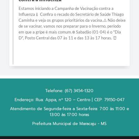
Estamos iniciando a Campanha de Vacinação contra a
Influenza💉 Confira o recado do Secretário de Saúde Thiago
Caminha e veja os grupos prioritários da vacina.⚠️ Não deixe
de se vacinar, vamos nos preparar para o Inverno, período
em que a gripe é mais comum.❄️ Sabadão (01-04) é o "Dia
D", Posto Central das 07 às 11 e das 13 às 17 horas. ⏰
Telefone: (67) 3454-1320
Endereço: Rua: Appa, nº 120 – Centro | CEP: 79150-047
Atendimento de Segunda-feira a Sexta-feira: 7:00 às 11:00 e
13:00 às 17:00 horas
Prefeitura Municipal de Maracaju - MS