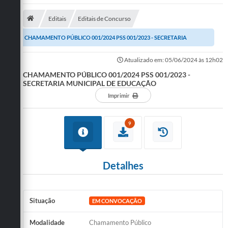
Diário Oficial
Editais
Editais de Concurso
LGPD
CHAMAMENTO PÚBLICO 001/2024 PSS 001/2023 - SECRETARIA
MUNICIPAL DE EDUCAÇÃO
Licitações
Atualizado em: 05/06/2024 às 12h02
CHAMAMENTO PÚBLICO 001/2024 PSS 001/2023 -
Transparência
SECRETARIA MUNICIPAL DE EDUCAÇÃO
Imprimir
Publicações
9
Controladoria Geral Municipal
Vigilância Sanitária
Detalhes
Serviços para o cidadão
Serviços para a empresa
Situação
EM CONVOCAÇÃO
Serviços para o Servidor
Modalidade
Chamamento Público