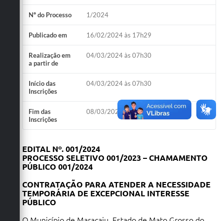
Plano Municipal de Enfrentamento da Pandemia em
Nº do Processo
1/2024
Decorrência de COVID-19 Comércio - Adesão ao
Protocolo
Publicado em
16/02/2024 às 17h29
Plano Municipal de Enfrentamento da Pandemia em
Realização em
04/03/2024 às 07h30
Decorrência de COVID-19 Educação - Adesão ao
a partir de
Protocolo
Início das
04/03/2024 às 07h30
Inscrições
Downloads
Fim das
08/03/2024 às 10h30
Telefones Úteis
Inscrições
EDITAL Nº. 001/2024
PROCESSO SELETIVO 001/2023 – CHAMAMENTO
PÚBLICO 001/2024
CONTRATAÇÃO PARA ATENDER A NECESSIDADE
TEMPORÁRIA DE EXCEPCIONAL INTERESSE
PÚBLICO
O Município de Maracaju, Estado de Mato Grosso do