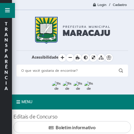
Login / Cadastro
T
R
A
N
S
P
A
Acessibilidade
R
Ê
N
C
I
A
MENU
A Cidade
Editais de Concurso
Boletim informativo
Prefeitura