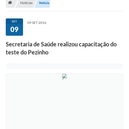
Notícias
Notícia
Diário Oficial
LGPD
SET
09 SET 2016
09
Licitações
Secretaria de Saúde realizou capacitação do
Transparência
teste do Pezinho
Publicações
Controladoria Geral Municipal
Vigilância Sanitária
Serviços para o cidadão
Serviços para a empresa
Serviços para o Servidor