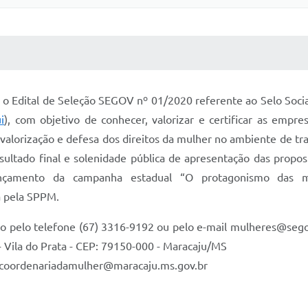
 MÍDIAS
RECEBA NOTÍCIAS
, o Edital de Seleção SEGOV nº 01/2020 referente ao Selo Soc
i
), com objetivo de conhecer, valorizar e certificar as empr
alorização e defesa dos direitos da mulher no ambiente de trab
ultado final e solenidade pública de apresentação das propos
ançamento da campanha estadual “O protagonismo das mu
a pela SPPM.
to pelo telefone (67) 3316-9192 ou pelo e-mail mulheres@seg
- Vila do Prata - CEP: 79150-000 - Maracaju/MS
: coordenariadamulher@maracaju.ms.gov.br