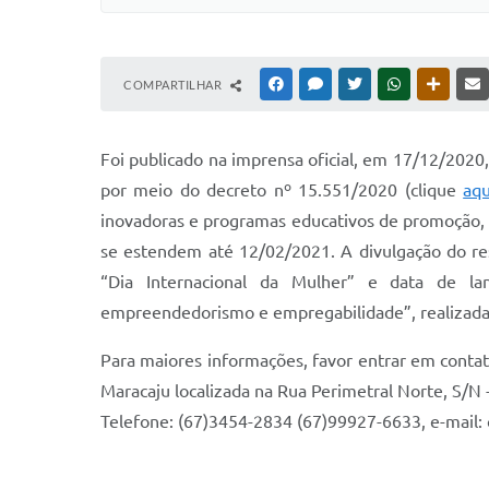
COMPARTILHAR
FACEBOOK
MESSENGER
TWITTER
WHATSAPP
OUTRAS
Foi publicado na imprensa oficial, em 17/12/2020
por meio do decreto nº 15.551/2020 (clique
aqu
inovadoras e programas educativos de promoção, v
se estendem até 12/02/2021. A divulgação do res
“Dia Internacional da Mulher” e data de l
empreendedorismo e empregabilidade”, realizad
Para maiores informações, favor entrar em conta
Maracaju localizada na Rua Perimetral Norte, S/N 
Telefone: (67)3454-2834 (67)99927-6633, e-mail