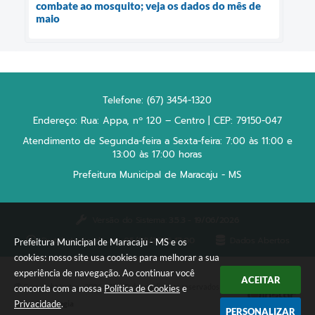
combate ao mosquito; veja os dados do mês de
maio
Telefone: (67) 3454-1320
Endereço: Rua: Appa, nº 120 – Centro | CEP: 79150-047
Atendimento de Segunda-feira a Sexta-feira: 7:00 às 11:00 e
13:00 às 17:00 horas
Prefeitura Municipal de Maracaju - MS
Versão do Sistema:
3.5.3 - 19/06/2026
Portal atualizado em:
05/08/2026 17:00
Dados Abertos
Prefeitura Municipal de Maracaju - MS e os
cookies: nosso site usa cookies para melhorar a sua
experiência de navegação. Ao continuar você
ACEITAR
Copyright Instar - 2006-2026. Todos os direitos reservados -
concorda com a nossa
Política de Cookies
e
Privacidade
.
Instar Tecnologia
PERSONALIZAR