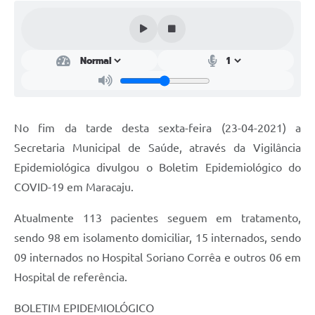
Plano Municipal de Enfrentamento da Pandemia em
Decorrência de COVID-19 Comércio - Adesão ao
Protocolo
Plano Municipal de Enfrentamento da Pandemia em
Decorrência de COVID-19 Educação - Adesão ao
Protocolo
No fim da tarde desta sexta-feira (23-04-2021) a
Downloads
Secretaria Municipal de Saúde, através da Vigilância
Telefones Úteis
Epidemiológica divulgou o Boletim Epidemiológico do
COVID-19 em Maracaju.
Atualmente 113 pacientes seguem em tratamento,
sendo 98 em isolamento domiciliar, 15 internados, sendo
09 internados no Hospital Soriano Corrêa e outros 06 em
Hospital de referência.
BOLETIM EPIDEMIOLÓGICO