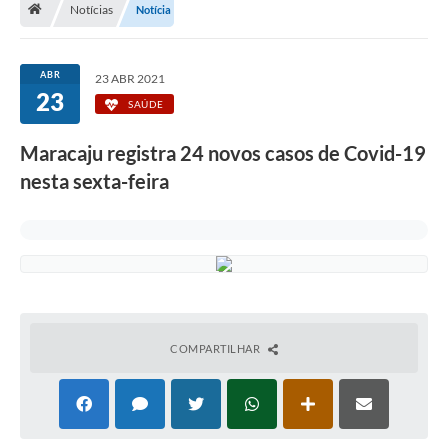
Notícias
Notícia
Diário Oficial
LGPD
ABR
23 ABR 2021
23
SAÚDE
Licitações
Maracaju registra 24 novos casos de Covid-19
Transparência
nesta sexta-feira
Publicações
Controladoria Geral Municipal
Vigilância Sanitária
Serviços para o cidadão
COMPARTILHAR
Serviços para a empresa
Serviços para o Servidor