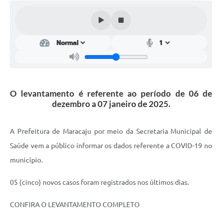
Plano Municipal de Enfrentamento da Pandemia em
Decorrência de COVID-19 Comércio - Adesão ao
Protocolo
Plano Municipal de Enfrentamento da Pandemia em
Decorrência de COVID-19 Educação - Adesão ao
Protocolo
O levantamento é referente ao período de 06 de
Downloads
dezembro a 07 janeiro de 2025.
Telefones Úteis
A Prefeitura de Maracaju por meio da Secretaria Municipal de
Saúde vem a público informar os dados referente a COVID-19 no
município.
05 (cinco) novos casos foram registrados nos últimos dias.
CONFIRA O LEVANTAMENTO COMPLETO