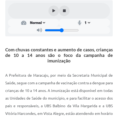
Plano Municipal de Enfrentamento da Pandemia em
Decorrência de COVID-19 Comércio - Adesão ao
Protocolo
Plano Municipal de Enfrentamento da Pandemia em
Decorrência de COVID-19 Educação - Adesão ao
Protocolo
Com chuvas constantes e aumento de casos, crianças
Downloads
de 10 a 14 anos são o foco da campanha de
imunização
Telefones Úteis
A Prefeitura de Maracaju, por meio da Secretaria Municipal de
Saúde, segue com a campanha de vacinação contra a dengue para
crianças de 10 a 14 anos. A imunização está disponível em todas
as Unidades de Saúde do município, e para facilitar o acesso dos
pais e responsáveis, a UBS Balbino da Vila Margarida e a UBS
Vitória Marcondes, em Vista Alegre, estão atendendo em horário