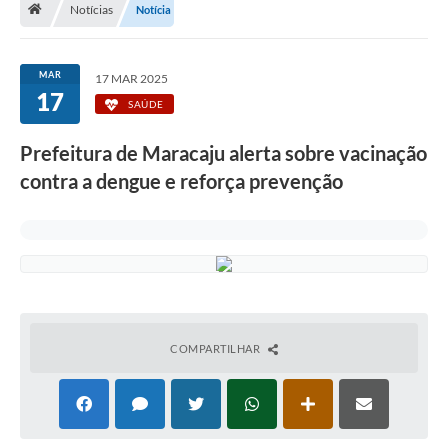
Notícias
Notícia
Diário Oficial
LGPD
MAR
17 MAR 2025
17
SAÚDE
Licitações
Prefeitura de Maracaju alerta sobre vacinação
Transparência
contra a dengue e reforça prevenção
Publicações
Controladoria Geral Municipal
Vigilância Sanitária
Serviços para o cidadão
COMPARTILHAR
Serviços para a empresa
Serviços para o Servidor