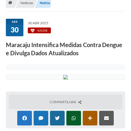
Notícias
Notícia
Diário Oficial
LGPD
ABR
30 ABR 2025
30
SAÚDE
Licitações
Maracaju Intensifica Medidas Contra Dengue
Transparência
e Divulga Dados Atualizados
Publicações
Controladoria Geral Municipal
Vigilância Sanitária
Serviços para o cidadão
COMPARTILHAR
Serviços para a empresa
Serviços para o Servidor