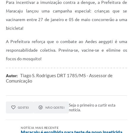
Para incentivar a imunização contra a dengue, a Prefeitura de
Maracaju lançou uma campanha especial: crianças que se
vacinarem entre 27 de janeiro e 05 de maio concorrerão a uma
bicicleta!
A Prefeitura reforça que o combate ao Aedes aegypti é uma
responsabilidade coletiva. Previna-se, vacine-se e elimine os
focos do mosquito!
Tiago S. Rodrigues DRT 1785/MS - Assessor de
Autor:
Comunicação
Seja o primeiro a curtir esta
GOSTEI
NÃO GOSTEI
notícia.
NOTÍCIA MAIS RECENTE
Maracaju é escolhida para teste de novo inseticida