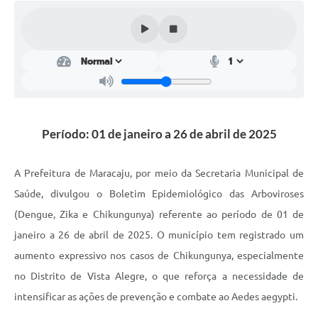
Plano Municipal de Enfrentamento da Pandemia em
Decorrência de COVID-19 Comércio - Adesão ao
Protocolo
Plano Municipal de Enfrentamento da Pandemia em
Decorrência de COVID-19 Educação - Adesão ao
Protocolo
Período: 01 de janeiro a 26 de abril de 2025
Downloads
Telefones Úteis
A Prefeitura de Maracaju, por meio da Secretaria Municipal de
Saúde, divulgou o Boletim Epidemiológico das Arboviroses
(Dengue, Zika e Chikungunya) referente ao período de 01 de
janeiro a 26 de abril de 2025. O município tem registrado um
aumento expressivo nos casos de Chikungunya, especialmente
no Distrito de Vista Alegre, o que reforça a necessidade de
intensificar as ações de prevenção e combate ao Aedes aegypti.