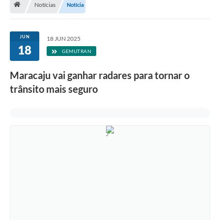
Notícias
Notícia
Diário Oficial
LGPD
JUN
18 JUN 2025
18
GEMUTRAN
Licitações
Maracaju vai ganhar radares para tornar o
Transparência
trânsito mais seguro
Publicações
Controladoria Geral Municipal
Vigilância Sanitária
Serviços para o cidadão
Serviços para a empresa
Serviços para o Servidor