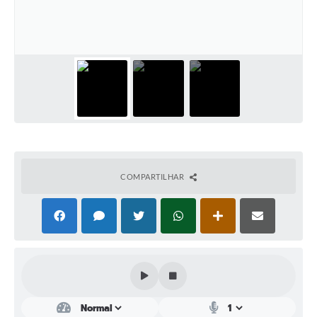
Plano Municipal de Enfrentamento da Pandemia em
Decorrência de COVID-19 Comércio - Adesão ao
Protocolo
Plano Municipal de Enfrentamento da Pandemia em
Decorrência de COVID-19 Educação - Adesão ao
Protocolo
Downloads
Telefones Úteis
COMPARTILHAR