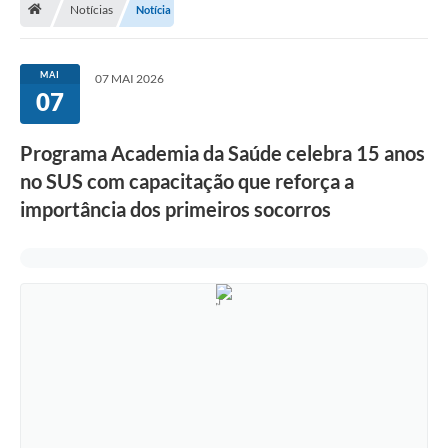
Notícias
Notícia
Diário Oficial
LGPD
MAI
07 MAI 2026
07
Licitações
Programa Academia da Saúde celebra 15 anos
Transparência
no SUS com capacitação que reforça a
Publicações
importância dos primeiros socorros
Controladoria Geral Municipal
Vigilância Sanitária
Serviços para o cidadão
Serviços para a empresa
Serviços para o Servidor