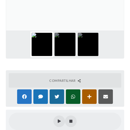
Plano Municipal de Enfrentamento da Pandemia em
Decorrência de COVID-19 Comércio - Adesão ao
Protocolo
Plano Municipal de Enfrentamento da Pandemia em
Decorrência de COVID-19 Educação - Adesão ao
Protocolo
Downloads
Telefones Úteis
COMPARTILHAR