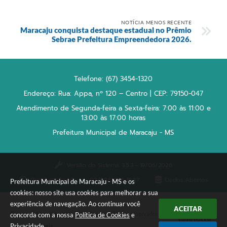
NOTÍCIA MENOS RECENTE
Maracaju conquista destaque estadual no Prêmio
Sebrae Prefeitura Empreendedora 2026.
Telefone: (67) 3454-1320
Endereço: Rua: Appa, nº 120 – Centro | CEP: 79150-047
Atendimento de Segunda-feira a Sexta-feira: 7:00 às 11:00 e
13:00 às 17:00 horas
Prefeitura Municipal de Maracaju - MS
Versão do Sistema:
3.5.3 - 19/06/2026
Portal atualizado em:
07/08/2026 16:57
Dados Abertos
Prefeitura Municipal de Maracaju - MS e os
cookies: nosso site usa cookies para melhorar a sua
experiência de navegação. Ao continuar você
ACEITAR
Copyright Instar - 2006-2026. Todos os direitos reservados -
concorda com a nossa
Política de Cookies
e
Privacidade
.
Instar Tecnologia