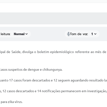
 MÍDIAS
RECEBA NOTÍCIAS
leitura:
Tom de voz:
ipal de Saúde, divulga o boletim epidemiológico referente ao mês de
 casos suspeitos de dengue e chikungunya.
quanto 17 casos foram descartados e 12 seguem aguardando resultado lab
vos, 12 casos descartados e 14 notificações permanecem em investigaçã
para zika vírus.