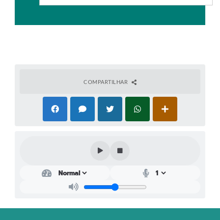
Plano Municipal de Enfrentamento da Pandemia em
Decorrência de COVID-19 Comércio - Adesão ao
Protocolo
Plano Municipal de Enfrentamento da Pandemia em
Decorrência de COVID-19 Educação - Adesão ao
Protocolo
COMPARTILHAR
Downloads
Telefones Úteis