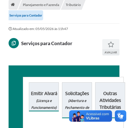
Planejamento e Fazenda
Tributário
Diário Oficial
Serviços para Contador
LGPD
Atualizado em: 05/05/2026 às 11h47
Licitações
Serviços para Contador
Transparência
AVALIAR
Publicações
Controladoria Geral Municipal
Vigilância Sanitária
Emitir Alvará
Solicitações
Outras
Serviços para o cidadão
Atividades
(Licença e
(Abertura e
Tributárias
Funcionamento)
Fechamento de
Serviços para a empresa
Empresas)
Serviços para o Servidor