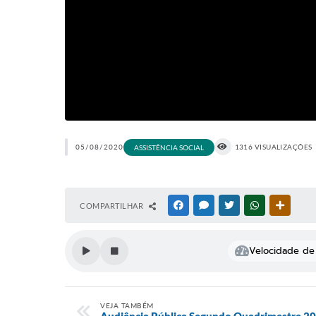
05/08/2020
1316 VISUALIZAÇÕES
ASSISTÊNCIA SOCIAL
COMPARTILHAR
FACEBOOK
MESSENGER
TWITTER
WHATSAPP
OUTRAS
Velocidade de 
VEJA TAMBÉM
Audiência Pública Segundo Quadrimestre 202