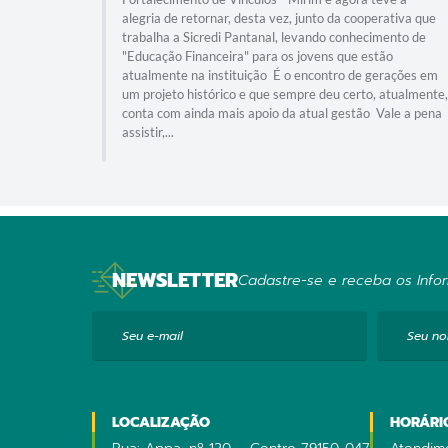
alegria de retornar, desta vez, junto da cooperativa que
trabalha a Sicredi Pantanal, levando conhecimento de
"Educação Financeira" para os jovens que estão
atualmente na instituição É o encontro de gerações em
um projeto histórico e que sempre deu certo, atualmente,
conta com ainda mais apoio da atual gestão Vale a pena
assistir,...
NEWSLETTER
Cadastre-se e receba os Infor
Seu e-mail
Seu n
LOCALIZAÇÃO
HORÁRI