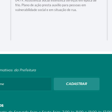
0479. Assistência Social intensifica serviços em época de
frio. Plano de ação presta auxilio para pessoas em
vulnerabilidade social e em situação de rua.
mativos da Prefeitura
CADASTRAR
ome
OS