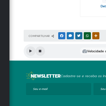
Det
COMPARTILHAR
FACEBOOK
MESSENGER
TWITTER
WHATSAPP
OUTRA
Velocidade d
NEWSLETTER
Cadastre-se e receba os Inf
Seu e-mail
Seu