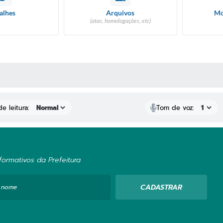
alhes
Arquivos
Mo
(atas, homologações, etc)
S MÍDIAS
e leitura:
Tom de voz:
ormativos da Prefeitura
CADASTRAR
 nome