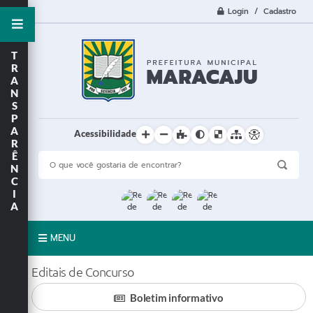
Login / Cadastro
T
R
A
N
S
P
A
Acessibilidade
R
Ê
N
C
I
A
MENU
A Cidade
Editais de Concurso
Boletim informativo
Prefeitura