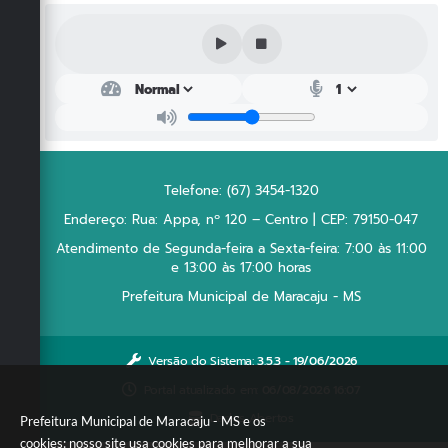
Plano Municipal de Enfrentamento da Pandemia em
Decorrência de COVID-19 Comércio - Adesão ao
Protocolo
Plano Municipal de Enfrentamento da Pandemia em
Decorrência de COVID-19 Educação - Adesão ao
Protocolo
Telefone: (67) 3454-1320
Downloads
Endereço: Rua: Appa, nº 120 – Centro | CEP: 79150-047
Telefones Úteis
Atendimento de Segunda-feira a Sexta-feira: 7:00 às 11:00
e 13:00 às 17:00 horas
Prefeitura Municipal de Maracaju - MS
Versão do Sistema:
3.5.3 - 19/06/2026
Portal atualizado em:
06/08/2026 16:07
Dados Abertos
Prefeitura Municipal de Maracaju - MS e os
cookies: nosso site usa cookies para melhorar a sua