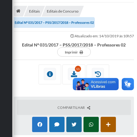
Diário Oficial
Editais
Editais de Concurso
LGPD
Edital Nº 031/2017 – PSS/2017/2018 – Professores 02
Licitações
Atualizado em: 14/10/2019 às 10h57
Edital Nº 031/2017 – PSS/2017/2018 – Professores 02
Transparência
Imprimir
Publicações
11
Controladoria Geral Municipal
Vigilância Sanitária
Serviços para o cidadão
COMPARTILHAR
Serviços para a empresa
Serviços para o Servidor