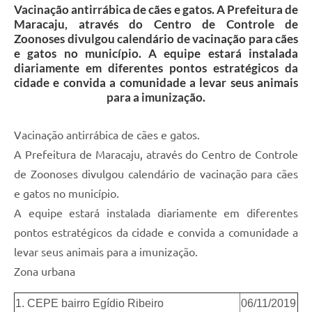
Vacinação antirrábica de cães e gatos. A Prefeitura de
Plano Municipal de Enfrentamento da Pandemia em
Maracaju, através do Centro de Controle de
Decorrência de COVID-19 Comércio - Adesão ao
Zoonoses divulgou calendário de vacinação para cães
Protocolo
e gatos no município. A equipe estará instalada
diariamente em diferentes pontos estratégicos da
Plano Municipal de Enfrentamento da Pandemia em
cidade e convida a comunidade a levar seus animais
Decorrência de COVID-19 Educação - Adesão ao
para a imunização.
Protocolo
Downloads
Vacinação antirrábica de cães e gatos.
A Prefeitura de Maracaju, através do Centro de Controle
Telefones Úteis
de Zoonoses divulgou calendário de vacinação para cães
e gatos no município.
A equipe estará instalada diariamente em diferentes
pontos estratégicos da cidade e convida a comunidade a
levar seus animais para a imunização.
Zona urbana
1. CEPE bairro Egídio Ribeiro
06/11/2019