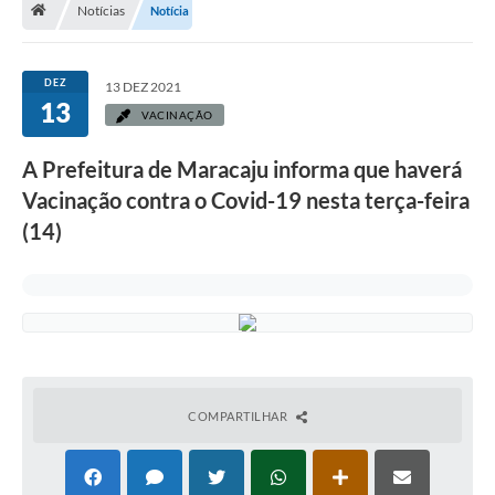
Notícias
Notícia
Diário Oficial
LGPD
DEZ
13 DEZ 2021
13
VACINAÇÃO
Licitações
A Prefeitura de Maracaju informa que haverá
Transparência
Vacinação contra o Covid-19 nesta terça-feira
Publicações
(14)
Controladoria Geral Municipal
Vigilância Sanitária
Serviços para o cidadão
COMPARTILHAR
Serviços para a empresa
Serviços para o Servidor