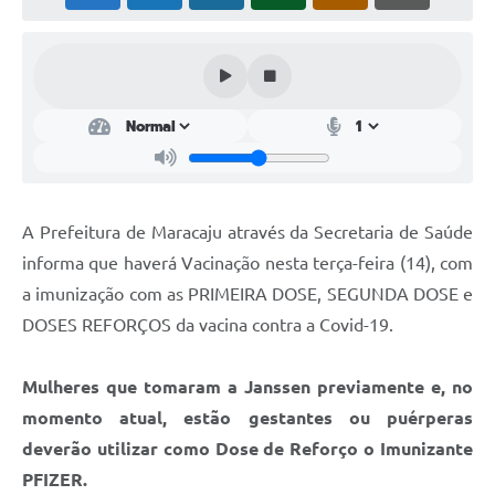
Plano Municipal de Enfrentamento da Pandemia em
Decorrência de COVID-19 Comércio - Adesão ao
Protocolo
Plano Municipal de Enfrentamento da Pandemia em
Decorrência de COVID-19 Educação - Adesão ao
Protocolo
Downloads
A Prefeitura de Maracaju através da Secretaria de Saúde
Telefones Úteis
informa que haverá Vacinação nesta terça-feira (14), com
a imunização com as PRIMEIRA DOSE, SEGUNDA DOSE e
DOSES REFORÇOS da vacina contra a Covid-19.
Mulheres que tomaram a Janssen previamente e, no
momento atual, estão gestantes ou puérperas
deverão utilizar como Dose de Reforço o Imunizante
PFIZER.