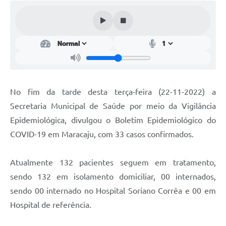
Plano Municipal de Enfrentamento da Pandemia em
Decorrência de COVID-19 Comércio - Adesão ao
Protocolo
Plano Municipal de Enfrentamento da Pandemia em
Decorrência de COVID-19 Educação - Adesão ao
Protocolo
No fim da tarde desta terça-feira (22-11-2022) a
Downloads
Secretaria Municipal de Saúde por meio da Vigilância
Telefones Úteis
Epidemiológica, divulgou o Boletim Epidemiológico do
COVID-19 em Maracaju, com 33 casos confirmados.
Atualmente 132 pacientes seguem em tratamento,
sendo 132 em isolamento domiciliar, 00 internados,
sendo 00 internado no Hospital Soriano Corrêa e 00 em
Hospital de referência.