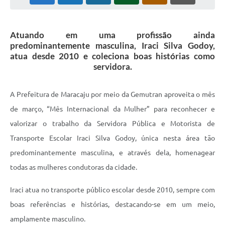
Plano Municipal de Enfrentamento da Pandemia em
Decorrência de COVID-19 Comércio - Adesão ao
Protocolo
Atuando em uma profissão ainda
predominantemente masculina, Iraci Silva Godoy,
Plano Municipal de Enfrentamento da Pandemia em
atua desde 2010 e coleciona boas histórias como
Decorrência de COVID-19 Educação - Adesão ao
servidora.
Protocolo
A Prefeitura de Maracaju por meio da Gemutran aproveita o mês
Downloads
de março, “Mês Internacional da Mulher” para reconhecer e
Telefones Úteis
valorizar o trabalho da Servidora Pública e Motorista de
Transporte Escolar Iraci Silva Godoy, única nesta área tão
predominantemente masculina, e através dela, homenagear
todas as mulheres condutoras da cidade.
Iraci atua no transporte público escolar desde 2010, sempre com
boas referências e histórias, destacando-se em um meio,
amplamente masculino.