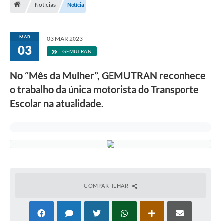
Notícias
Notícia
Diário Oficial
LGPD
MAR
03 MAR 2023
03
GEMUTRAN
Licitações
No “Mês da Mulher”, GEMUTRAN reconhece
Transparência
o trabalho da única motorista do Transporte
Publicações
Escolar na atualidade.
Controladoria Geral Municipal
Vigilância Sanitária
Serviços para o cidadão
COMPARTILHAR
Serviços para a empresa
Serviços para o Servidor