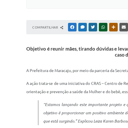
COMPARTILHAR
FACEBOOK
MESSENGER
TWITTER
WHATSAPP
OUTRAS
Objetivo é reunir mães, tirando dúvidas e lev
caso 
A Prefeitura de Maracaju, por meio da parceria da Secreta
A ação trata-se de uma iniciativa do CRAS – Centro de Ref
orientação e prevenção a saúde da Mulher e do bebê, ess
“Estamos lançando este importante projeto e q
objetivo é proporcionar um positivo ambiente 
que está surgindo.” Explicou Leiza Karen Barbosa,