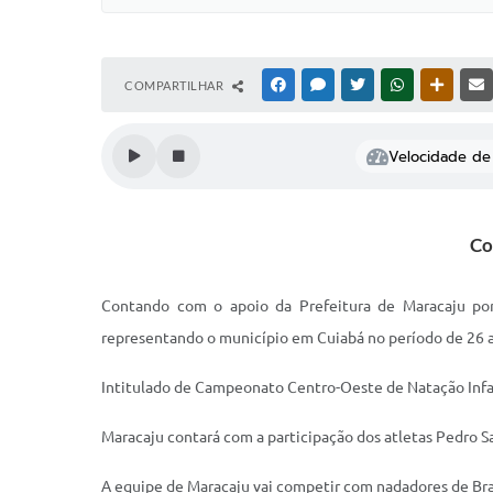
COMPARTILHAR
FACEBOOK
MESSENGER
TWITTER
WHATSAPP
OUTRAS
Velocidade de 
Co
Contando com o apoio da Prefeitura de Maracaju por 
representando o município em Cuiabá no período de 26 a
Intitulado de Campeonato Centro-Oeste de Natação Infan
Maracaju contará com a participação dos atletas Pedro Sara
A equipe de Maracaju vai competir com nadadores de Bras