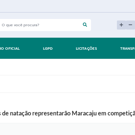
IO OFICIAL
LGPD
LICITAÇÕES
TRANSP
as de natação representarão Maracaju em competiç