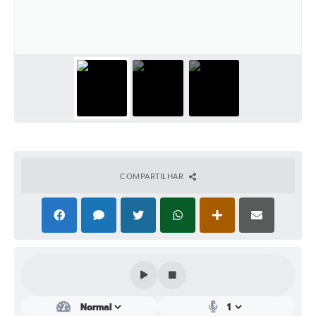
Plano Municipal de Enfrentamento da Pandemia em
Decorrência de COVID-19 Comércio - Adesão ao
Protocolo
Plano Municipal de Enfrentamento da Pandemia em
Decorrência de COVID-19 Educação - Adesão ao
Protocolo
Downloads
Telefones Úteis
COMPARTILHAR