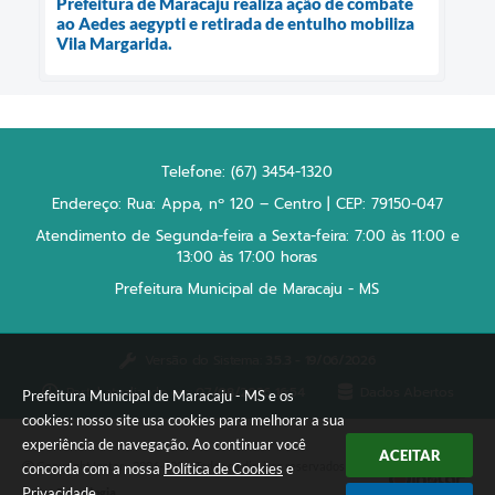
Prefeitura de Maracaju realiza ação de combate
ao Aedes aegypti e retirada de entulho mobiliza
Vila Margarida.
Telefone: (67) 3454-1320
Endereço: Rua: Appa, nº 120 – Centro | CEP: 79150-047
Atendimento de Segunda-feira a Sexta-feira: 7:00 às 11:00 e
13:00 às 17:00 horas
Prefeitura Municipal de Maracaju - MS
Versão do Sistema:
3.5.3 - 19/06/2026
Portal atualizado em:
07/08/2026 16:54
Dados Abertos
Prefeitura Municipal de Maracaju - MS e os
cookies: nosso site usa cookies para melhorar a sua
experiência de navegação. Ao continuar você
ACEITAR
Copyright Instar - 2006-2026. Todos os direitos reservados -
concorda com a nossa
Política de Cookies
e
Privacidade
.
Instar Tecnologia