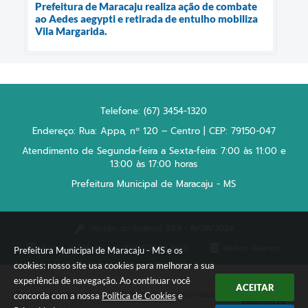
Prefeitura de Maracaju realiza ação de combate
ao Aedes aegypti e retirada de entulho mobiliza
Vila Margarida.
Telefone: (67) 3454-1320
Endereço: Rua: Appa, nº 120 – Centro | CEP: 79150-047
Atendimento de Segunda-feira a Sexta-feira: 7:00 às 11:00 e
13:00 às 17:00 horas
Prefeitura Municipal de Maracaju - MS
Versão do Sistema:
3.5.3 - 19/06/2026
Portal atualizado em:
10/08/2026 16:23
Dados Abertos
Prefeitura Municipal de Maracaju - MS e os
cookies: nosso site usa cookies para melhorar a sua
experiência de navegação. Ao continuar você
ACEITAR
Copyright Instar - 2006-2026. Todos os direitos reservados -
concorda com a nossa
Política de Cookies
e