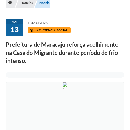
Notícias
Notícia
Diário Oficial
LGPD
MAI
13 MAI 2026
13
ASSISTÊNCIA SOCIAL
Licitações
Prefeitura de Maracaju reforça acolhimento
Transparência
na Casa do Migrante durante período de frio
Publicações
intenso.
Controladoria Geral Municipal
Vigilância Sanitária
Serviços para o cidadão
Serviços para a empresa
Serviços para o Servidor