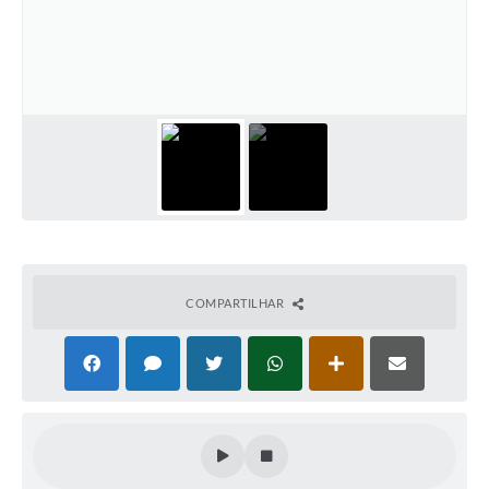
Plano Municipal de Enfrentamento da Pandemia em
Decorrência de COVID-19 Comércio - Adesão ao
Protocolo
Plano Municipal de Enfrentamento da Pandemia em
Decorrência de COVID-19 Educação - Adesão ao
Protocolo
Downloads
Telefones Úteis
COMPARTILHAR