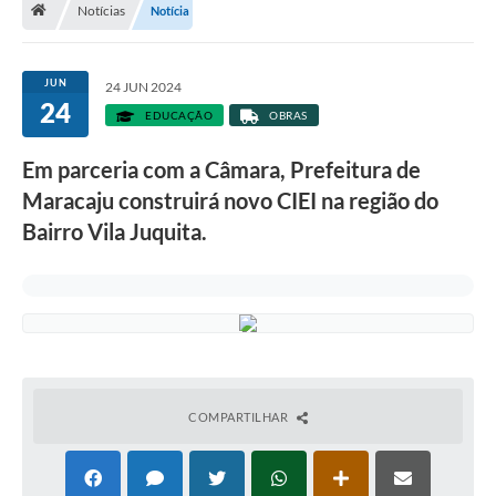
Notícias
Notícia
Diário Oficial
LGPD
JUN
24 JUN 2024
24
EDUCAÇÃO
OBRAS
Licitações
Em parceria com a Câmara, Prefeitura de
Transparência
Maracaju construirá novo CIEI na região do
Publicações
Bairro Vila Juquita.
Controladoria Geral Municipal
Vigilância Sanitária
Serviços para o cidadão
COMPARTILHAR
Serviços para a empresa
Serviços para o Servidor