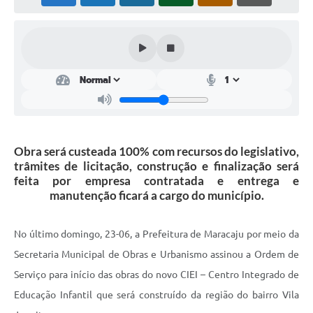
Plano Municipal de Enfrentamento da Pandemia em
Decorrência de COVID-19 Comércio - Adesão ao
Protocolo
Plano Municipal de Enfrentamento da Pandemia em
Decorrência de COVID-19 Educação - Adesão ao
Protocolo
Downloads
Obra será custeada 100% com recursos do legislativo,
Telefones Úteis
trâmites de licitação, construção e finalização será
feita por empresa contratada e entrega e
manutenção ficará a cargo do município.
No último domingo, 23-06, a Prefeitura de Maracaju por meio da
Secretaria Municipal de Obras e Urbanismo assinou a Ordem de
Serviço para início das obras do novo CIEI – Centro Integrado de
Educação Infantil que será construído da região do bairro Vila